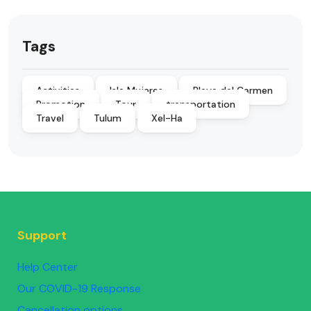
Tags
Activities
Isla Mujeres
Playa del Carmen
Promotion
Tour
transportation
Travel
Tulum
Xel-Ha
Support
Help Center
Our COVID-19 Response
Cancellation options